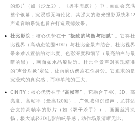
的影片（如《沙丘2》、《奥本海默》）中，画面会充满
整个银幕，沉浸感无与伦比。其强大的激光投影系统和12
声道音响系统也旨在打造震撼效果。
杜比影院
：核心优势在于
“极致的均衡与细腻”
。它将杜
比视界（高动态范围HDR）与杜比全景声结合。杜比视界
带来难以置信的对比度、色彩深度和细节（最亮的白与最
暗的黑），画面如水晶般剔透。杜比全景声则实现精准
的“声音对象”定位，让雨滴仿佛落在你身旁。它追求的是
沉浸式的真实感，而非单纯的巨大。
CINITY
：核心优势在于
“高帧率”
。它融合了4K、3D、高
亮度、高帧率（最高120帧）、广色域和沉浸声，尤其适
合支持高帧率的影片（如《双子杀手》）。画面丝滑流
畅，极大减轻3D电影的眩晕感，动作场景清晰无比。